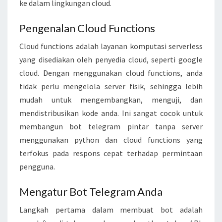
ke dalam lingkungan cloud.
S
E
Pengenalan Cloud Functions
R
V
Cloud functions adalah layanan komputasi serverless
E
yang disediakan oleh penyedia cloud, seperti google
R
cloud. Dengan menggunakan cloud functions, anda
M
tidak perlu mengelola server fisik, sehingga lebih
E
mudah untuk mengembangkan, menguji, dan
N
mendistribusikan kode anda. Ini sangat cocok untuk
G
membangun bot telegram pintar tanpa server
G
menggunakan python dan cloud functions yang
U
terfokus pada respons cepat terhadap permintaan
N
pengguna.
A
Mengatur Bot Telegram Anda
K
A
Langkah pertama dalam membuat bot adalah
N