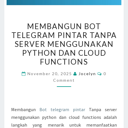
M
MEMBANGUN BOT
E
TELEGRAM PINTAR TANPA
M
SERVER MENGGUNAKAN
B
A
PYTHON DAN CLOUD
N
FUNCTIONS
G
C
U
November 20, 2025
Jocelyn
0
O
Comment
N
M
M
B
E
N
O
T
T
S
Membangun
Bot telegram pintar
Tanpa server
T
menggunakan python dan cloud functions adalah
E
langkah yang menarik untuk memanfaatkan
L