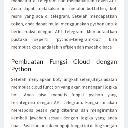
mendaftar di telegram dan mendapatkan token API.
P
Anda dapat melakukan ini melalui botfather, bot
Y
resmi yang ada di telegram. Setelah mendapatkan
T
token, anda dapat mulai menggunakan python untuk
H
berinteraksi dengan API telegram. Memanfaatkan
O
pustaka seperti ‘python-telegram-bot’ bisa
N
membuat kode anda lebih efisien dan mudah dibaca.
D
A
Pembuatan Fungsi Cloud dengan
Python
N
C
Setelah menyiapkan bot, langkah selanjutnya adalah
L
membuat cloud function yang akan menangani logika
O
bot. Anda bisa menulis fungsi python yang
U
terintegrasi dengan API telegram. Fungsi ini akan
D
merespons pesan yang diterima dan mengirimkan
F
kembali jawaban sesuai dengan logika yang anda
U
buat. Pastikan untuk menguji fungsi ini di lingkungan