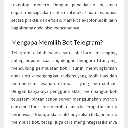
teknologi modern. Dengan pendekatan ini, anda
E
dapat menciptakan solusi interaktif dan responsif
G
secara praktis dan efisien. Mari kita eksplor lebih jauh
R
bagaimana anda bisa mencapainya.
A
M
Mengapa Memilih Bot Telegram?
P
Telegram adalah salah satu platform messaging
I
paling populer saat ini, dengan beragam fitur yang
N
mendukung pembuatan bot. Fitur ini memungkinkan
T
anda untuk menjangkau audiens yang lebih luas dan
A
memberikan layanan otomatis yang bermanfaat.
R
Dengan banyaknya pengguna aktif, membangun bot
T
telegram pintar tanpa server menggunakan python
A
dan cloud functions memberi anda kesempatan untuk
N
berinovasi. Di sini, anda tidak hanya akan belajar untuk
P
membuat bot, tetapi juga cara mengintegrasikannya
A