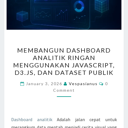
M
MEMBANGUN DASHBOARD
E
ANALITIK RINGAN
M
MENGGUNAKAN JAVASCRIPT,
B
D3.JS, DAN DATASET PUBLIK
A
C
N
January 3, 2026
Vespasianus
0
O
Comment
G
M
M
U
E
N
N
T
D
S
Dashboard analitik
Adalah jalan cepat untuk
A
merangkum data mentah menjadi cerita visual yang