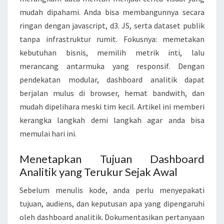
S
mudah dipahami. Anda bisa membangunnya secara
H
ringan dengan javascript, d3. JS, serta dataset publik
B
tanpa infrastruktur rumit. Fokusnya: memetakan
O
kebutuhan bisnis, memilih metrik inti, lalu
A
merancang antarmuka yang responsif. Dengan
R
pendekatan modular, dashboard analitik dapat
D
berjalan mulus di browser, hemat bandwith, dan
A
mudah dipelihara meski tim kecil. Artikel ini memberi
N
kerangka langkah demi langkah agar anda bisa
A
memulai hari ini.
L
I
Menetapkan Tujuan Dashboard
T
Analitik yang Terukur Sejak Awal
I
Sebelum menulis kode, anda perlu menyepakati
K
tujuan, audiens, dan keputusan apa yang dipengaruhi
R
oleh dashboard analitik. Dokumentasikan pertanyaan
I