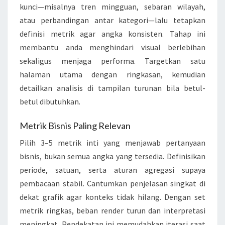
kunci—misalnya tren mingguan, sebaran wilayah,
N
atau perbandingan antar kategori—lalu tetapkan
G
definisi metrik agar angka konsisten. Tahap ini
A
membantu anda menghindari visual berlebihan
N
sekaligus menjaga performa. Targetkan satu
M
halaman utama dengan ringkasan, kemudian
E
detailkan analisis di tampilan turunan bila betul-
N
betul dibutuhkan.
G
G
Metrik Bisnis Paling Relevan
U
Pilih 3–5 metrik inti yang menjawab pertanyaan
N
bisnis, bukan semua angka yang tersedia. Definisikan
A
periode, satuan, serta aturan agregasi supaya
K
pembacaan stabil. Cantumkan penjelasan singkat di
A
dekat grafik agar konteks tidak hilang. Dengan set
N
metrik ringkas, beban render turun dan interpretasi
J
meningkat. Pendekatan ini memudahkan iterasi saat
A