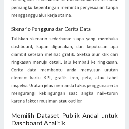
pemangku kepentingan meminta penyesuaian tanpa
V
mengganggu alur kerja utama.
A
S
Skenario Pengguna dan Cerita Data
C
Tuliskan skenario sederhana: siapa yang membuka
R
dashboard, kapan digunakan, dan keputusan apa
I
diambil setelah melihat grafik. Sketsa alur klik dari
P
ringkasan menuju detail, lalu kembali ke ringkasan.
T
Cerita data membantu anda menyusun urutan
,
elemen: kartu KPI, grafik tren, peta, atau tabel
D
inspeksi. Urutan jelas memandu fokus pengguna serta
3
mengurangi kebingungan saat angka naik-turun
.
karena faktor musiman atau outlier.
J
S
Memilih Dataset Publik Andal untuk
,
Dashboard Analitik
D