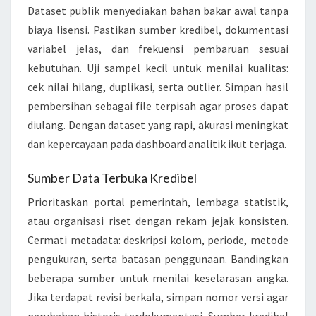
A
Dataset publik menyediakan bahan bakar awal tanpa
N
biaya lisensi. Pastikan sumber kredibel, dokumentasi
D
variabel jelas, dan frekuensi pembaruan sesuai
A
kebutuhan. Uji sampel kecil untuk menilai kualitas:
T
cek nilai hilang, duplikasi, serta outlier. Simpan hasil
A
pembersihan sebagai file terpisah agar proses dapat
S
diulang. Dengan dataset yang rapi, akurasi meningkat
E
dan kepercayaan pada dashboard analitik ikut terjaga.
T
Sumber Data Terbuka Kredibel
P
U
Prioritaskan portal pemerintah, lembaga statistik,
B
atau organisasi riset dengan rekam jejak konsisten.
L
Cermati metadata: deskripsi kolom, periode, metode
I
pengukuran, serta batasan penggunaan. Bandingkan
K
beberapa sumber untuk menilai keselarasan angka.
Jika terdapat revisi berkala, simpan nomor versi agar