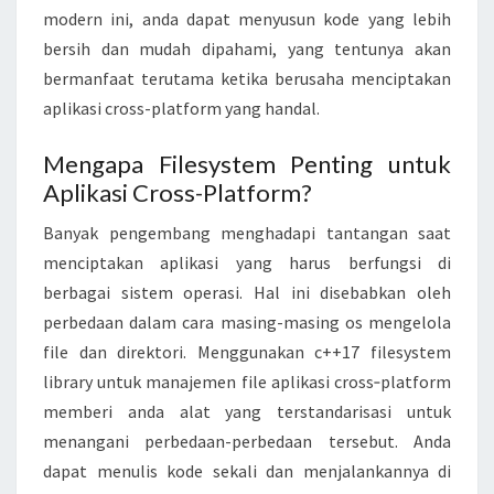
B
modern ini, anda dapat menyusun kode yang lebih
R
bersih dan mudah dipahami, yang tentunya akan
A
bermanfaat terutama ketika berusaha menciptakan
R
aplikasi cross-platform yang handal.
Y
Mengapa Filesystem Penting untuk
U
Aplikasi Cross-Platform?
N
T
Banyak pengembang menghadapi tantangan saat
U
menciptakan aplikasi yang harus berfungsi di
K
berbagai sistem operasi. Hal ini disebabkan oleh
M
perbedaan dalam cara masing-masing os mengelola
A
file dan direktori. Menggunakan c++17 filesystem
N
library untuk manajemen file aplikasi cross‑platform
A
memberi anda alat yang terstandarisasi untuk
J
menangani perbedaan-perbedaan tersebut. Anda
E
dapat menulis kode sekali dan menjalankannya di
M