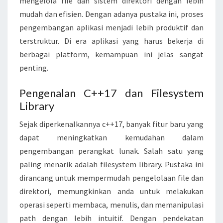
mengelola file dan sistem direktori dengan lebih
C
mudah dan efisien. Dengan adanya pustaka ini, proses
+
pengembangan aplikasi menjadi lebih produktif dan
+
terstruktur. Di era aplikasi yang harus bekerja di
1
berbagai platform, kemampuan ini jelas sangat
7
penting.
F
I
Pengenalan C++17 dan Filesystem
L
Library
E
S
Sejak diperkenalkannya c++17, banyak fitur baru yang
Y
dapat meningkatkan kemudahan dalam
S
pengembangan perangkat lunak. Salah satu yang
T
paling menarik adalah filesystem library. Pustaka ini
E
dirancang untuk mempermudah pengelolaan file dan
M
direktori, memungkinkan anda untuk melakukan
L
operasi seperti membaca, menulis, dan memanipulasi
I
path dengan lebih intuitif. Dengan pendekatan