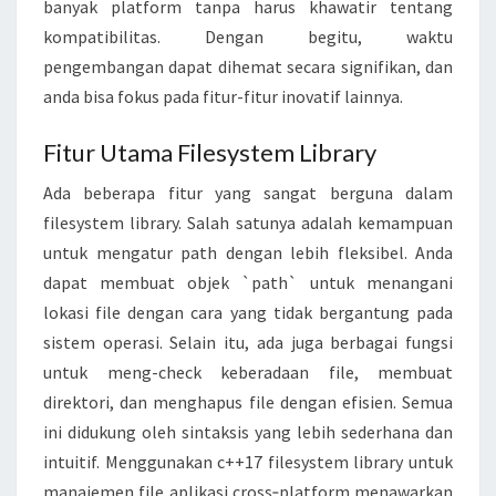
banyak platform tanpa harus khawatir tentang
E
kompatibilitas. Dengan begitu, waktu
N
pengembangan dapat dihemat secara signifikan, dan
F
anda bisa fokus pada fitur-fitur inovatif lainnya.
I
Fitur Utama Filesystem Library
L
E
Ada beberapa fitur yang sangat berguna dalam
A
filesystem library. Salah satunya adalah kemampuan
P
untuk mengatur path dengan lebih fleksibel. Anda
L
dapat membuat objek `path` untuk menangani
I
lokasi file dengan cara yang tidak bergantung pada
K
sistem operasi. Selain itu, ada juga berbagai fungsi
A
untuk meng-check keberadaan file, membuat
S
direktori, dan menghapus file dengan efisien. Semua
I
ini didukung oleh sintaksis yang lebih sederhana dan
C
intuitif. Menggunakan c++17 filesystem library untuk
R
manajemen file aplikasi cross‑platform menawarkan