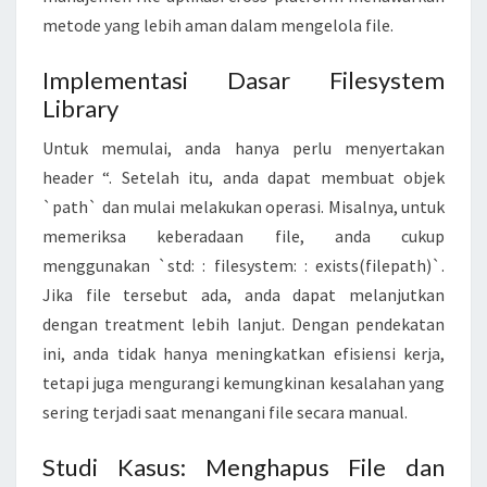
O
metode yang lebih aman dalam mengelola file.
S
S
Implementasi Dasar Filesystem
‑
Library
P
Untuk memulai, anda hanya perlu menyertakan
L
header “. Setelah itu, anda dapat membuat objek
A
`path` dan mulai melakukan operasi. Misalnya, untuk
T
memeriksa keberadaan file, anda cukup
F
menggunakan `std: : filesystem: : exists(filepath)`.
O
Jika file tersebut ada, anda dapat melanjutkan
R
dengan treatment lebih lanjut. Dengan pendekatan
M
ini, anda tidak hanya meningkatkan efisiensi kerja,
tetapi juga mengurangi kemungkinan kesalahan yang
sering terjadi saat menangani file secara manual.
Studi Kasus: Menghapus File dan