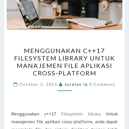
M
MENGGUNAKAN C++17
E
FILESYSTEM LIBRARY UNTUK
N
MANAJEMEN FILE APLIKASI
G
CROSS‑PLATFORM
G
C
U
October 3, 2025
Jocelyn
0 Comment
O
N
M
M
A
E
N
K
T
Menggunakan c++17
Filesystem library
Untuk
A
S
manajemen file aplikasi cross‑platform, anda dapat
N